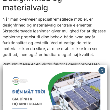
materialvalg
Når man overvejer specialfremstillede møbler, er
designfrihed og materialvalg centrale elementer.
Skræddersyede løsninger giver mulighed for at tilpasse
møblerne præcist til dine behov, både hvad angår
funktionalitet og æstetik. Ved at vælge de rette
materialer kan du sikre, at dine møbler ikke kun ser
godt ud, men også er holdbare og af høj kvalitet.
Rumudnyttelse er en vigtig faktor i designprocessen.
Overvej hvordan de valgte materialer kan påvirke
rummets atmosfære. For eksempel kan lette materialer
skabe en åben og luftig følelse, mens tungere materialer
kan tilføre en varm og intim stemning. Kreativitet spiller
også en rolle; ved at blande forskellige materialer kan
du skabe unikke og personlige løsninger, der reflekterer
din stil.