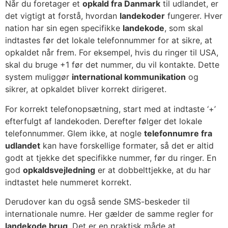
Når du foretager et
opkald fra Danmark
til udlandet, er
det vigtigt at forstå, hvordan
landekoder
fungerer. Hver
nation har sin egen specifikke
landekode
, som skal
indtastes før det lokale telefonnummer for at sikre, at
opkaldet når frem. For eksempel, hvis du ringer til USA,
skal du bruge +1 før det nummer, du vil kontakte. Dette
system muliggør
international kommunikation
og
sikrer, at opkaldet bliver korrekt dirigeret.
For korrekt telefonopsætning, start med at indtaste ‘+’
efterfulgt af landekoden. Derefter følger det lokale
telefonnummer. Glem ikke, at nogle
telefonnumre fra
udlandet
kan have forskellige formater, så det er altid
godt at tjekke det specifikke nummer, før du ringer. En
god
opkaldsvejledning
er at dobbelttjekke, at du har
indtastet hele nummeret korrekt.
Derudover kan du også sende SMS-beskeder til
internationale numre. Her gælder de samme regler for
landekode brug
. Det er en praktisk måde at