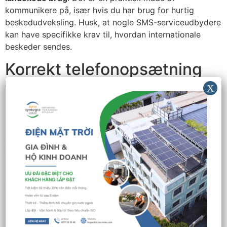
kommunikere på, især hvis du har brug for hurtig
beskedudveksling. Husk, at nogle SMS-serviceudbydere
kan have specifikke krav til, hvordan internationale
beskeder sendes.
Korrekt telefonopsætning
for internationale opkald
Når du foretager
telefonopkald
fra Danmark til
udlandet, er korrekt telefonopsætning afgørende for at
sikre, at dit opkald går igennem. Først og fremmest skal
du kende den relevante
landekode
for det land, du
ringer til. For eksempel, hvis du ringer til USA, skal du
bruge +1 før det lokale nummer. Dette er en essentiel
del af
opkaldsvejledningen
, da en forkert landekode
kan forhindre forbindelsen.
Derudover er det vigtigt at være opmærksom på, at