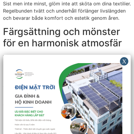
Sist men inte minst, glöm inte att sköta om dina textilier.
Regelbunden tvätt och underhåll förlänger livslängden
och bevarar både komfort och estetik genom åren.
Färgsättning och mönster
för en harmonisk atmosfär
Välj en dämpad palett för att skapa en trygg miljö.
Klara, starka färger kan vara störande, medan mjuka
nyanser ger en mysig känsla. Tänk på hur färgerna
kompletterar varandra; en subtil kombination av grått
och beige kan ge en elegant och tidlös effekt.
Mönster bör användas sparsamt. En sänghimmel med
ett diskret mönster kan lyfta rummet utan att det känns
rörigt. Satsa på geometriska former eller
naturinspirerade motiv för att harmonisera med övrig
inredning.