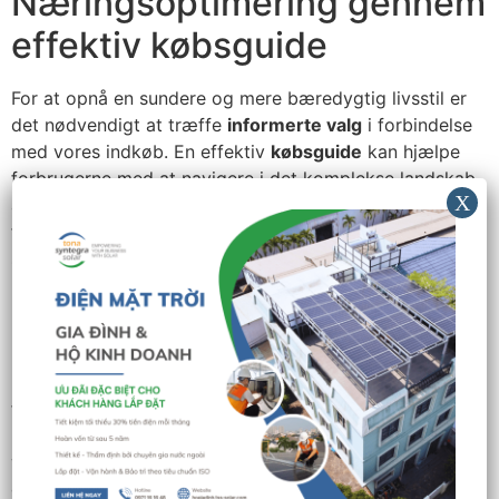
Næringsoptimering gennem
effektiv købsguide
For at opnå en sundere og mere bæredygtig livsstil er
det nødvendigt at træffe
informerte valg
i forbindelse
med vores indkøb. En effektiv
købsguide
kan hjælpe
forbrugerne med at navigere i det komplekse landskab
af fødevarevalg og fremme
næringsoptimering
. Ved at
forstå de grundlæggende
indkøbsteknikker
kan vi
sikre, at vores indkøb ikke kun er gavnlige for os selv,
men også for planeten.
En vigtig del af en
fødevarestrategi
er at skabe en
bevidsthed om, hvilke produkter der er bedst for vores
helbred og miljø. Gennem
markedsanalyse
kan
forbrugerne få indsigt i, hvordan forskellige produkter
bidrager til både næringsindhold og klima. Det er især
vigtigt at vælge lokale og sæsonbetonede varer, som
ofte kræver færre ressourcer og har en lavere CO2-