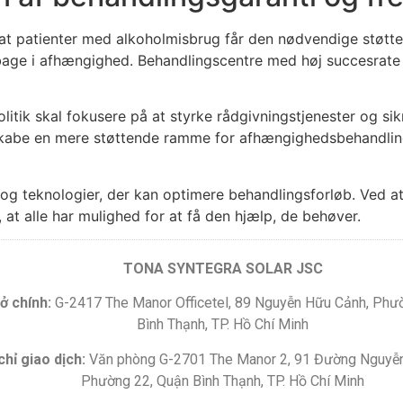
, at patienter med alkoholmisbrug får den nødvendige støtte
age i afhængighed. Behandlingscentre med høj succesrate e
itik skal fokusere på at styrke rådgivningstjenester og sikr
i skabe en mere støttende ramme for afhængighedsbehandlin
og teknologier, der kan optimere behandlingsforløb. Ved at 
, at alle har mulighed for at få den hjælp, de behøver.
TONA SYNTEGRA SOLAR JSC
ở chính:
G-2417 The Manor Officetel, 89 Nguyễn Hữu Cảnh, Phư
Bình Thạnh, TP. Hồ Chí Minh
chỉ giao dịch:
Văn phòng G-2701 The Manor 2, 91 Đường Nguyễ
Phường 22, Quận Bình Thạnh, TP. Hồ Chí Minh