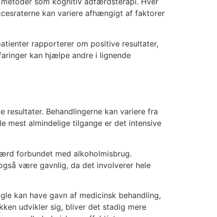
e metoder som kognitiv adfærdsterapi. Hver
ccesraterne kan variere afhængigt af faktorer
atienter rapporterer om positive resultater,
faringer kan hjælpe andre i lignende
ve resultater. Behandlingerne kan variere fra
f de mest almindelige tilgange er det intensive
færd forbundet med alkoholmisbrug.
også være gavnlig, da det involverer hele
ogle kan have gavn af medicinsk behandling,
en udvikler sig, bliver det stadig mere