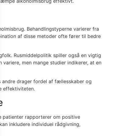
bekæmpe alkoholmisbrug effektivt.
holmisbrug. Behandlingstyperne varierer fra
ination af disse metoder ofte fører til bedre
folk. Rusmiddelpolitik spiller også en vigtig
an variere, men mange studier indikerer, at en
ns andre drager fordel af fællesskaber og
effektiviteten.
e
e patienter rapporterer om positive
an inkludere individuel rådgivning,