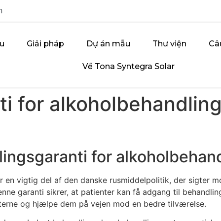
m
ệu
Giải pháp
Dự án mẫu
Thư viện
Câ
Về Tona Syntegra Solar
i for alkoholbehandlin
dlingsgaranti for alkoholbehan
en vigtig del af den danske rusmiddelpolitik, der sigter mod 
ne garanti sikrer, at patienter kan få adgang til behandling
aterne og hjælpe dem på vejen mod en bedre tilværelse.