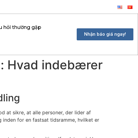
u hỏi thường gặp
Nhận báo giá ngay!
g: Hvad indebærer
dling
at sikre, at alle personer, der lider af
 inden for en fastsat tidsramme, hvilket er