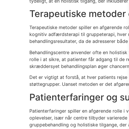
tydeligt, at en holistisk tilgang, der inklude
Terapeutiske metoder o
Terapeutiske metoder spiller en afgørende ro
kognitiv adfærdsterapi til gruppeterapi, hver 
behandlingsresultater, da de adresserer både
Behandlingscentre anvender ofte en holistisk t
rolle i at sikre, at patienter får adgang til 
skræddersyet behandlingsplan øger chancerne
Det er vigtigt at forstå, at hver patients rej
støttegrupper. Uanset metoden er det afgøren
Patienterfaringer og s
Patienterfaringer spiller en afgørende rolle 
oplevelser, især når centre tilbyder variered
gruppebehandling og holistiske tilgange, de