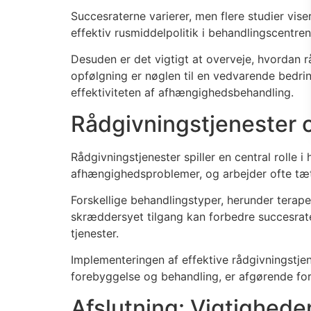
Succesraterne varierer, men flere studier vise
effektiv rusmiddelpolitik i behandlingscentren
Desuden er det vigtigt at overveje, hvordan r
opfølgning er nøglen til en vedvarende bedring
effektiviteten af afhængighedsbehandling.
Rådgivningstjenester o
Rådgivningstjenester spiller en central rolle i
afhængighedsproblemer, og arbejder ofte tæt
Forskellige behandlingstyper, herunder terape
skræddersyet tilgang kan forbedre succesrater
tjenester.
Implementeringen af effektive rådgivningstjen
forebyggelse og behandling, er afgørende fo
Afslutning: Vigtighede