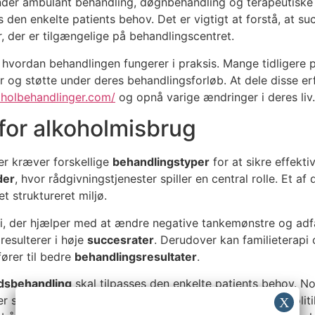
runder ambulant behandling, døgnbehandling og terapeutisk
 den enkelte patients behov. Det er vigtigt at forstå, at su
 der er tilgængelige på behandlingscentret.
, hvordan behandlingen fungerer i praksis. Mange tidligere p
er og støtte under deres behandlingsforløb. At dele disse er
oholbehandlinger.com/
og opnå varige ændringer i deres liv.
for alkoholmisbrug
er kræver forskellige
behandlingstyper
for at sikre effekti
der
, hvor rådgivningstjenester spiller en central rolle. Et a
et struktureret miljø.
i, der hjælper med at ændre negative tankemønstre og ad
resulterer i høje
succesrater
. Derudover kan familieterapi 
fører til bedre
behandlingsresultater
.
dsbehandling
skal tilpasses den enkelte patients behov. N
 som Anonyme Alkoholikere. I takt med at rusmiddelpolitikk