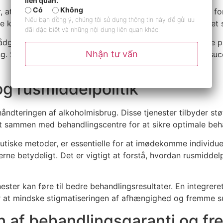
liên quan.
Có
Không
r, at velstrukturerede programmer kan føre til betydelige for
Nếu bạn đồng ý, chúng tôi sử dụng thông tin này để gửi ưu
e kan også bidrage til bedre behandlingsresultater, da det 
đãi đặc biệt và những nội dung liên quan khác.
ådgivningstjenester kan integreres i behandlingen. Mange p
Nhận tư vấn
. Samlet set er det klart, at både patienterfaringer og succe
g rusmiddelpolitik
 håndteringen af alkoholmisbrug. Disse tjenester tilbyder støt
 sammen med behandlingscentre for at sikre optimale beha
utiske metoder, er essentielle for at imødekomme individuell
ne betydeligt. Det er vigtigt at forstå, hvordan rusmiddelp
ester kan føre til bedre behandlingsresultater. En integrere
r at mindske stigmatiseringen af afhængighed og fremme s
n af behandlingsgaranti og fr