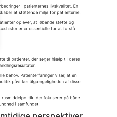
bedringer i patienternes livskvalitet. En
skaber et støttende miljø for patienterne.
atienter oplever, at løbende støtte og
shistorier er essentielle for at forstå
te til patienter, der søger hjælp til deres
ndlingsresultater.
e behov. Patienterfaringer viser, at en
olitik påvirker tilgængeligheden af disse
t rusmiddelpolitik, der fokuserer på både
undhed i samfundet.
emtidige perspektiver