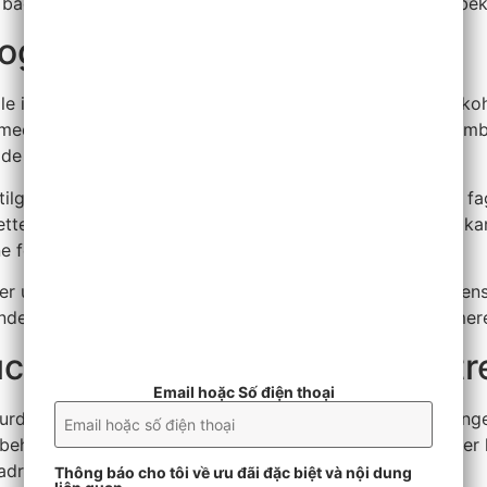
rer både psykologisk og fysisk støtte, er nødvendig for at 
g deres effektivitet
lle i afhængighedsbehandling, især når det kommer til alko
med sine unikke fordele. Patienterfaringer viser, at en komb
 de fysiske og psykiske aspekter af afhængigheden.
ilgang, der inkluderer rådgivningstjenester og støtte fra fag
de rette ressourcer. Succesraterne for terapeutiske metoder k
 for langvarig bedring.
se er unik. Nogle finder succes gennem individuel terapi, me
de, at behandlingen tilpasses den enkelte for at maksimere 
uccesrater i behandlingscentr
Email hoặc Số điện thoại
i vurderingen af behandlingscentre for alkoholmisbrug. Mang
e behandlingstyper og terapeutiske metoder. Disse metoder k
r adresserer både den fysiske og mentale afhængighed.
Thông báo cho tôi về ưu đãi đặc biệt và nội dung