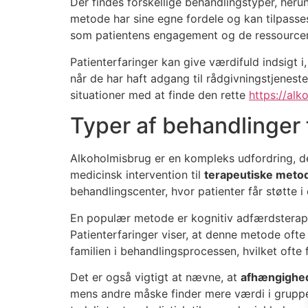
Der findes forskellige behandlingstyper, he
metode har sine egne fordele og kan tilpasses
som patientens engagement og de ressourcer,
Patienterfaringer kan give værdifuld indsigt i
når de har haft adgang til rådgivningstjenest
situationer med at finde den rette
https://alk
Typer af behandlinger 
Alkoholmisbrug er en kompleks udfordring, d
medicinsk intervention til
terapeutiske meto
behandlingscenter, hvor patienter får støtte i 
En populær metode er kognitiv adfærdsterap
Patienterfaringer viser, at denne metode ofte 
familien i behandlingsprocessen, hvilket ofte 
Det er også vigtigt at nævne, at
afhængighe
mens andre måske finder mere værdi i grupper