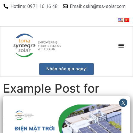
Hotline: 0971 16 16 48
Email: cskh@tss-solar.com
Nhận báo giá ngay!
Example Post for
WordPress
This is a sample post created to test the basic
formatting features of the WordPress CMS.