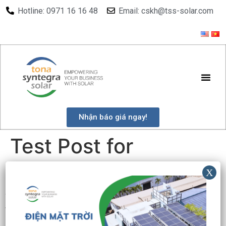
Hotline: 0971 16 16 48
Email: cskh@tss-solar.com
Nhận báo giá ngay!
Test Post for
WordPress
This is a sample post created to test the basic
formatting features of the WordPress CMS.