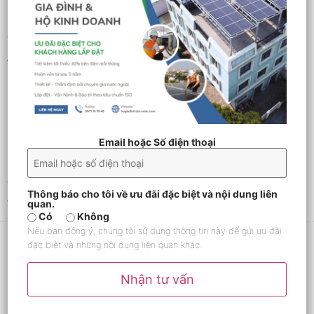
Subheading Level 2
You can use
bold text
,
italic text
, and combine
both
styles
.
Bullet list item #1
Item with
bold
emphasis
And a link:
official WordPress site
Step one
Email hoặc Số điện thoại
Step two
Step three
This content is only for demonstration purposes. Feel
Thông báo cho tôi về ưu đãi đặc biệt và nội dung liên
free to edit or delete it.
quan.
Có
Không
Nếu bạn đồng ý, chúng tôi sử dụng thông tin này để gửi ưu đãi
đặc biệt và những nội dung liên quan khác.
Nhận tư vấn